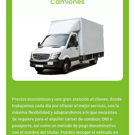
Camiones
Camión sin conductor, camión plataforma,
para mudanza, cabeza tractora, camiones
de carga económica, gruas, camiones de
plaza, frigorífico, caja abierto, pequeños,
grandes, 3500 kg, 7500 kg, o carrozado.
Alquilar
Precios económicos y una gran atención al cliente, donde
trabajamos cada día por ofrecer el mejor servicio, con la
máxima flexibilidad y adaptandonos a lo que necesites.
Se requiere para el alquiler carnet de conducir, DNI o
pasaporte, así como un método de pago denominativo
con el nombre del titular. Puedes recoger el vehículo en