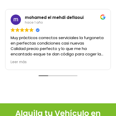
Miguel Sánchez
hace 1 año
neta
Buenas tardes!!!!! . Experiencia gratamente
satisfactoria . La atención muy buena . La
puntualidad , que para mi es fundamental ,
la
impecable y el vehículo prácticamente nuevo y
a el
en perfectas condiciones . No se puede pedir
Leer más
más. Muy contento. Gracias por vuestro servicio
s
r la
Alquila tu Vehículo en