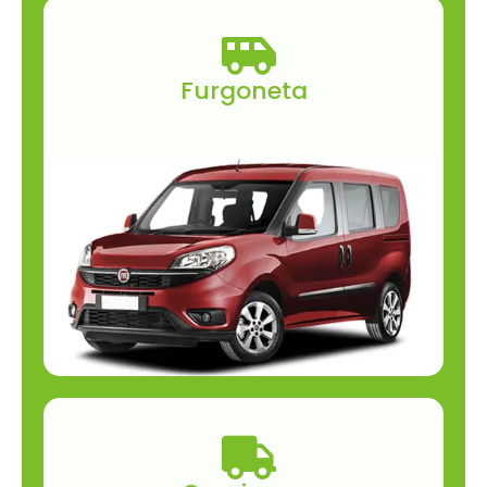
Furgoneta
Furgoneta pequeña, grande, carga barata,
sin limite de km, 12 m3, para viajar, camper,
de marcha manual, automática o
furgoneta de mudanza económica.​
Alquilar