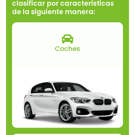
clasificar por caracteristicas
de la siguiente manera:
Coches
Turismo, marcha manual, automático, lujo,
eléctrico, monovolumen, SUV, todo terreno,
coche deportivo, para viajar, con
kilometraje ilimitado, coche con bola de
remolque, clásico o coche familiar.
Alquilar